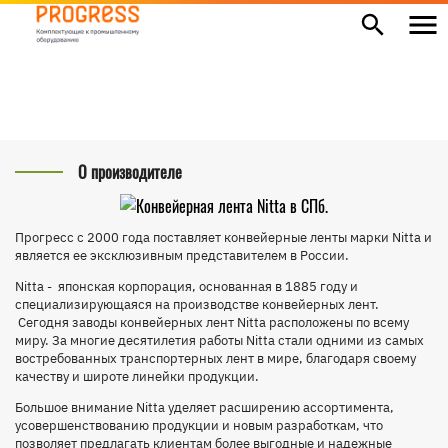
Конвейерные ленты Nitta
Главная
>
Продукция
>
Ленты
> Конвейерные ленты Nitta
О производителе
Прогресс с 2000 года поставляет конвейерные ленты марки Nitta и
является ее эксклюзивным представителем в России.
Nitta - японская корпорация, основанная в 1885 году и
специализирующаяся на производстве конвейерных лент.
Сегодня заводы конвейерных лент Nitta расположены по всему
миру. За многие десятилетия работы Nitta стали одними из самых
востребованных транспортерных лент в мире, благодаря своему
качеству и широте линейки продукции.
Большое внимание Nitta уделяет расширению ассортимента,
усовершенствованию продукции и новым разработкам, что
позволяет предлагать клиентам более выгодные и надежные